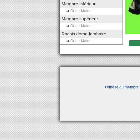
Membre inférieur
⇒
Ortho-Maine
Membre supérieur
⇒
Ortho-Maine
Rachis dorso-lombaire
⇒
Ortho-Maine
Orthèse du membre 