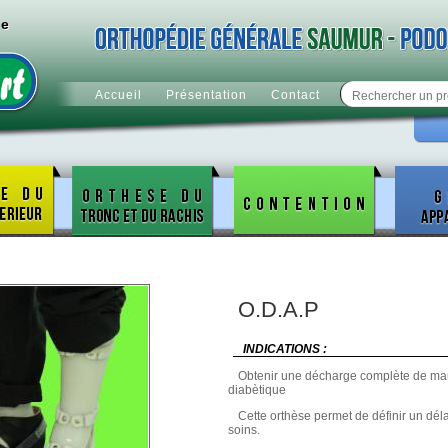
ie
Accueil
Présentation
Contact
O.D.A.P
INDICATIONS :
Obtenir une décharge complète de maux
diabètique
Cette orthèse permet de définir un délai
soins.