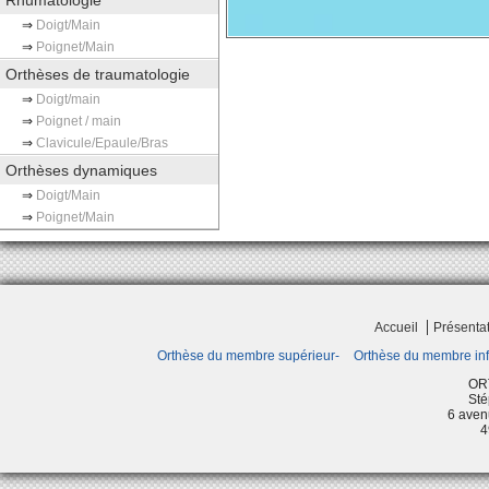
Rhumatologie
⇒
Doigt/Main
⇒
Poignet/Main
Orthèses de traumatologie
⇒
Doigt/main
⇒
Poignet / main
⇒
Clavicule/Epaule/Bras
Orthèses dynamiques
⇒
Doigt/Main
⇒
Poignet/Main
Accueil
Présenta
Orthèse du membre supérieur
Orthèse du membre inf
OR
Sté
6 aven
4